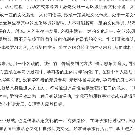
容、活动过程、活动方式等各方面必然受到一定区域社会文化环境、风
一定的文化观念、风俗习惯等, 形成一定境域文化传统。处于一定文化
是受到生存其中的文化环境的影响, 人不可能脱离一定的文化环境, 只
要的人。所以, 人的生存与发展, 必须生活在一定的文化之中, 身心必
增长, 而不是依赖于随着年龄的流逝身体器官的变化。”[15]研究表明
心体验学习内容, 形成新的意义, 将学习内容转化为生活内容, 从而建构
 运用一种客观的、线性的、传输复制的方法, 借助想象力育人, 导
造成在学习的过程中, 学习者的主体纯粹“物化”了, 在整个育人活动
的学科知识, 没有学习者的亲身参与, 亲历体验与思考, 学习者的身心
就是具身性进入的地方。符号通过具身性被接受获得它们的意义。”[16
之中, 学习活动成为一种具身认知活动, “文化不能用数字方法或者逻辑
获得身心和谐发展, 实现育人应然目标。
形式, 也是传承活态文化的一种有效路径。在研学旅行过程中, 
与认同民族活态文化和自然历史文化。如在研学旅行活动中, 学生进入大