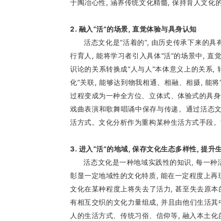
于陶冶心性, 涵养传统文化精髓, 保持育人文化
2. 融入“活”的场景, 直觉体验与具身认知
活态文化是“活着的”, 由历史传承下来的具有
行育人, 能将学习者引入具体“活”的场景中, 
识论的关系转换成“人与人”本体意义上的关系, 
化”关联, 能够达到物我相通、相融、相摄, 
过程变成为一种全方位、立体式、体验式的具身认
戏曲表演和歌舞唱诵中保存与传递。通过活态文化
活方式。文化分析作为重构某种生活方式手段。”
3. 进入“活”的地域, 保存文化生态多样性, 提
活态文化是一种地域实践性的知识, 每一种活
彰显一定地域性的文化特质, 能在一定程度上再
文化在某种程度上将失去了活力, 甚至失去原
有相互交织的文化力量组成, 并且由他们生活其
人的生活方式、传统习俗、信仰等, 融入本土化的