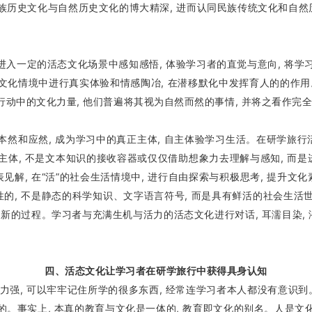
族历史文化与自然历史文化的博大精深, 进而认同民族传统文化和自然历
。
定的活态文化场景中感知感悟, 体验学习者的直觉与意向, 将学习
文化情境中进行真实体验和情感陶冶, 在潜移默化中发挥育人的的作用
动中的文化力量, 他们普遍将其视为自然而然的事情, 并将之看作完全是‘
应然, 成为学习中的真正主体, 自主体验学习生活。在研学旅行活动
主体, 不是文本知识的接收容器或仅仅借助想象力去理解与感知, 而是进
表见解, 在“活”的社会生活情境中, 进行自由探索与积极思考, 提升文化
成性的, 不是静态的科学知识、文字语言符号, 而是具有鲜活的社会生活
的过程。学习者与充满生机与活力的活态文化进行对话, 耳濡目染, 潜
四、活态文化让学习者在研学旅行中获得具身认知
, 可以牢牢记住所学的很多东西, 经常连学习者本人都没有意识到。”[
的。事实上, 本真的教育与文化是一体的, 教育即文化的别名。人是文