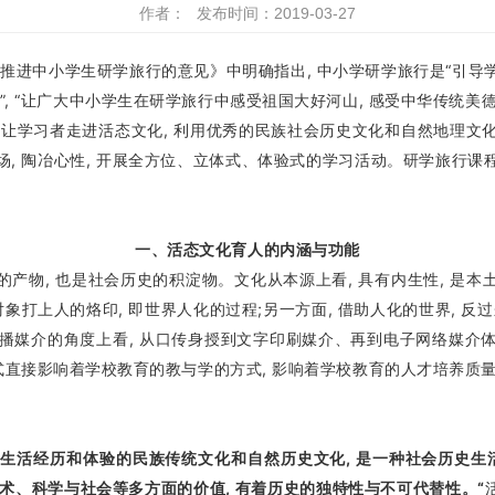
作者：
发布时间：2019-03-27
于推进中小学生研学旅行的意见》中明确指出, 中小学研学旅行是“引导
 “让广大中小学生在研学旅行中感受祖国大好河山, 感受中华传统美德,
是让学习者走进活态文化, 利用优秀的民族社会历史文化和自然地理文
场, 陶冶心性, 开展全方位、立体式、体验式的学习活动。研学旅行课
一、活态文化育人的内涵与功能
物, 也是社会历史的积淀物。文化从本源上看, 具有内生性, 是本土
象打上人的烙印, 即世界人化的过程;另一方面, 借助人化的世界, 反过
化从传播媒介的角度上看, 从口传身授到文字印刷媒介、再到电子网络媒介
式直接影响着学校教育的教与学的方式, 影响着学校教育的人才培养质
经历和体验的民族传统文化和自然历史文化, 是一种社会历史生活
、艺术、科学与社会等多方面的价值, 有着历史的独特性与不可代替性。“