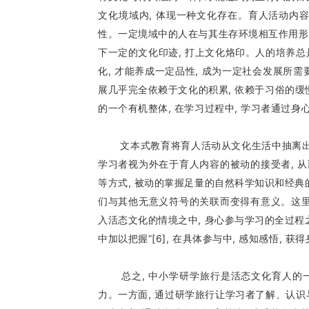
文化境域内, 体现一种文化存在。育人活动内
性。一定境域中的人在与其生存环境相互作用形成
下一定的文化印迹, 打上文化烙印。人的培养总
化, 才能养成一定品性, 成为一定社会发展所需
展几乎完全依赖于文化的积累, 依赖于习俗的缓慢
的一个有机整体, 在学习过程中, 学习者通过身
文本式教育将育人活动从文化生活中抽离出来,
学习者视为外在于育人内容的被动的接受者, 从而
等方式, 被动的掌握足量的自然科学知识和经典
们与其他无意义符号的关联而变得有意义。这里
入活态文化的情境之中, 身心参与学习的全过程
中加以把握”[6], 在具体参与中, 感知感悟, 
总之, 中小学研学旅行是活态文化育人的一种
力。一方面, 通过研学旅行让学习者了解、认识