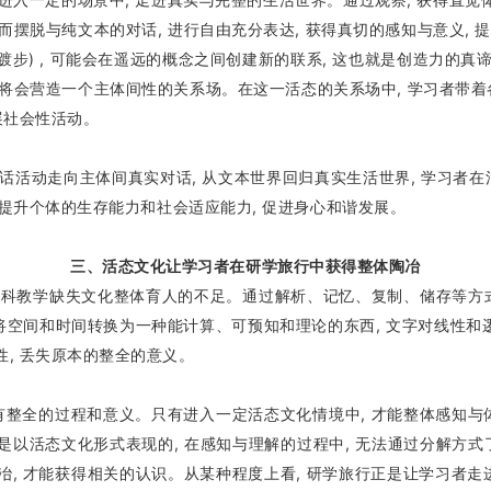
 从而摆脱与纯文本的对话, 进行自由充分表达, 获得真切的感知与意义, 
步) , 可能会在遥远的概念之间创建新的联系, 这也就是创造力的真谛。
, 将会营造一个主体间性的关系场。在这一活态的关系场中, 学习者带着
展社会性活动。
动走向主体间真实对话, 从文本世界回归真实生活世界, 学习者在活
, 提升个体的生存能力和社会适应能力, 促进身心和谐发展。
三、活态文化让学习者在研学旅行中获得整体陶冶
教学缺失文化整体育人的不足。通过解析、记忆、复制、储存等方式的
间和时间转换为一种能计算、可预知和理论的东西, 文字对线性和逻辑的
性, 丢失原本的整全的意义。
全的过程和意义。只有进入一定活态文化情境中, 才能整体感知与体验
是以活态文化形式表现的, 在感知与理解的过程中, 无法通过分解方式了
冶, 才能获得相关的认识。从某种程度上看, 研学旅行正是让学习者