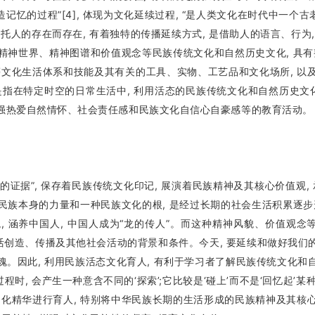
创造记忆的过程”[4], 体现为文化延续过程, “是人类文化在时代中一个
人的存在而存在, 有着独特的传播延续方式, 是借助人的语言、行为,
性精神世界、精神图谱和价值观念等民族传统文化和自然历史文化, 具
文化生活体系和技能及其有关的工具、实物、工艺品和文化场所, 以及
在特定时空的日常生活中, 利用活态的民族传统文化和自然历史文化, 
增强热爱自然情怀、社会责任感和民族文化自信心自豪感等的教育活动。
证据”, 保存着民族传统文化印记, 展演着民族精神及其核心价值观
自民族本身的力量和一种民族文化的根, 是经过长期的社会生活积累逐
, 涵养中国人, 中国人成为“龙的传人”。而这种精神风貌、价值观念等
生活创造、传播及其他社会活动的背景和条件。今天, 要延续和做好我们
魂。因此, 利用民族活态文化育人, 有利于学习者了解民族传统文化和
时, 会产生一种意含不同的‘探索’;它比较是‘碰上’而不是‘回忆起’某
化精华进行育人, 特别将中华民族长期的生活形成的民族精神及其核心