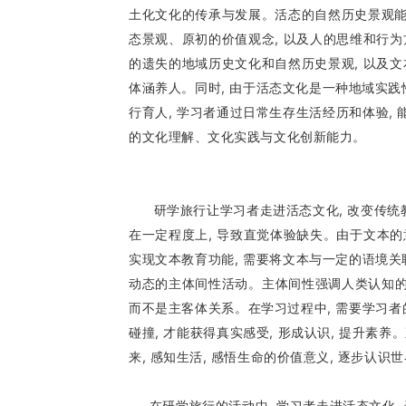
土化文化的传承与发展。活态的自然历史景观能
态景观、原初的价值观念, 以及人的思维和行
的遗失的地域历史文化和自然历史景观, 以及
体涵养人。同时, 由于活态文化是一种地域实践性
行育人, 学习者通过日常生存生活经历和体验, 
的文化理解、文化实践与文化创新能力。
研学旅行让学习者走进活态文化, 改变传统教学
在一定程度上, 导致直觉体验缺失。由于文本的意
实现文本教育功能, 需要将文本与一定的语境关联
动态的主体间性活动。主体间性强调人类认知的对
而不是主客体关系。在学习过程中, 需要学习者
碰撞, 才能获得真实感受, 形成认识, 提升
来, 感知生活, 感悟生命的价值意义, 逐步认识世
在研学旅行的活动中, 学习者走进活态文化, 