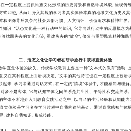
在一定程度上提供民族文化形成的历史背景和自然环境风貌, 呈现传统
为方式印迹, 从而让身入其境的学习者真实体验本真的地域文化历史及
文本和图像背后复杂的社会风俗习惯、人文情怀、价值追求和精神世界,
知识, “活态文化是一种行动中的知识, 它导向以行动中的反思概念为基
能够找回失去的文化印迹, 重建失去的“故乡”, 修复与重塑民族精神和民
二、活态文化让学习者在研学旅行中获得直觉体验
直觉体验的缺失。传统学校教育主要是一种“文本式的教育”活动, 是借
义在某种程度上由语境决定, “文本的其他特征也在一定程度上被语境决定
起来, 学习者通过对话方式, 在一定的“情境”体验中, 才能感知与理解
象不是客体, 它与认知主体之间关系是共生性、平等性和交流关系, 
的主体不断地介入到教育实践活动之中, 以自己的生活经验和认知能力为
素养。直觉体验是学习者在学习过程中自我构建的基础。通过直觉感知与体
界, 建构自我知识, 形成技能。
进入一定的场景中, 走进真实与完整的生活世界。通过观察, 获得直觉