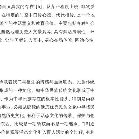
古老而又真实的存在”[5]。从某种程度上说, 非物质
 在特定的时空中口传心授、代代相传, 是一个地
有整全的生活意义和教育价值。主要包括各种社会
自然地理历史人文景观等, 具有鲜活展演性、环
让学习者进入其中, 身心在场体验, 陶冶心性,
, 承载着我们与祖先的情感与血脉联系。民族传统
步形成的一种文化。如中华民族传统文化形成于中
, 作为中华民族存在的根本性源头, 特别是尚存
的事业, 必须从延续的活态优秀民族文化中寻找民
自然历史文化, 有利于活态文化的传承、保护与创
种东西、比较是一项斩获而不是一项继承。”[6]通
价值观等活态文化引入育人活动的全过程, 有利