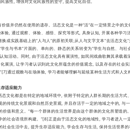
的民族性, 增强对文化民族性的坚守, 提高文化自信。
价值并仍然在使用的遗存。活态文化是一种“活”在一定情景之中的文化
直觉体验, 通过观察、体验、感悟、探究等形式, 具身认知, 开展各种学
转换成实践基础上的“人与人”的原初关联;从人与文字文本“去活态文化
能将“学生与书本”片面的、单向的、静态的关系转变为“学生与自然、与
知活动。同时, 由于活态文化具有展演性, 如民间戏曲歌舞其承载着
展演, 让学习者认识到此文化所蕴含的价值观念, 以及存在的社会实
[7]通过观瞻与在场体验, 学习者能够理解与延续某种生活方式和人文
升生存适应能力
态文化都是在特定的地域环境中, 依附于特定的人群长期的生活方式、
现的传统文化景观和自然历史景观, 并且存活于一定的地域之中的, 
本的价值和意义。“每一个群体的生活世界是由这个群体的文化所塑造的。
中的社会语境所构建。”[8]正是由于活态文化的地域性, 学习者进入一
社会生活中去, 提升生存适应能力, 学会生存与生活, 保持生活世界的