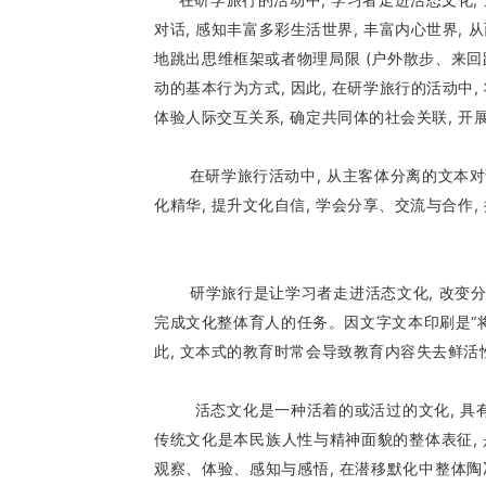
对话, 感知丰富多彩生活世界, 丰富内心世界,
地跳出思维框架或者物理局限 (户外散步、来回踱
动的基本行为方式, 因此, 在研学旅行的活动中
体验人际交互关系, 确定共同体的社会关联, 开
在研学旅行活动中, 从主客体分离的文本对话活
化精华, 提升文化自信, 学会分享、交流与合作
研学旅行是让学习者走进活态文化, 改变分科
完成文化整体育人的任务。因文字文本印刷是“将空
此, 文本式的教育时常会导致教育内容失去鲜活
活态文化是一种活着的或活过的文化, 具有整
传统文化是本民族人性与精神面貌的整体表征, 
观察、体验、感知与感悟, 在潜移默化中整体陶